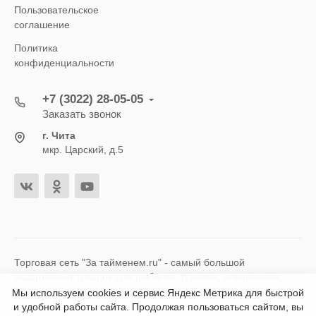
Пользовательское
соглашение
Политика
конфиденциальности
+7 (3022) 28-05-05
Заказать звонок
г. Чита
мкр. Царский, д.5
Торговая сеть "За тайменем.ru" - самый большой
ассортимент товаров для рыбалки, туризма, альпинизма,
подводной охоты и дайвинга в Чите и Забайкальском крае!
Мы используем cookies и сервис Яндекс Метрика для быстрой
и удобной работы сайта. Продолжая пользоваться сайтом, вы