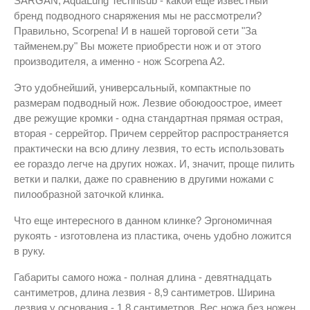
SARGAN, AquaLung Technisub - какой еще известный
бренд подводного снаряжения мы не рассмотрели?
Правильно, Scorpena! И в нашей торговой сети "За
тайменем.ру" Вы можете приобрести нож и от этого
производителя, а именно - нож Scorpena A2.
Это удобнейший, универсальный, компактные по
размерам подводный нож. Лезвие обоюдоострое, имеет
две режущие кромки - одна стандартная прямая острая,
вторая - серрейтор. Причем серрейтор распространяется
практически на всю длину лезвия, то есть использовать
ее гораздо легче на других ножах. И, значит, проще пилить
ветки и палки, даже по сравнению в другими ножами с
пилообразной заточкой клинка.
Что еще интересного в данном клинке? Эргономичная
рукоять - изготовлена из пластика, очень удобно ложится
в руку.
Габариты самого ножа - полная длина - девятнадцать
сантиметров, длина лезвия - 8,9 сантиметров. Ширина
лезвия у основания - 1,8 сантиметров. Вес ножа без ножен