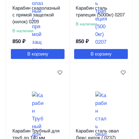
Карабин скалолазный
Карабин сталь
с прямой защелкой
трапеция (5000кг) 0207
(килок) 0209
В наличии
В наличии
850
₽
850
₽
В корзину
В корзину
Карабин Трубный для
Карабин сталь овал
труб до 140 мм
Люкс килок ( 0237)