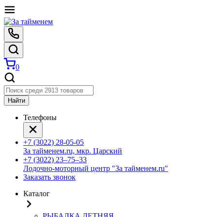
0
Найти
Телефоны
+7 (3022) 28-05-05
За тайменем.ru, мкр. Царский
+7 (3022) 23‒75‒33
Лодочно-моторный центр "За тайменем.ru"
Заказать звонок
Каталог
РЫБАЛКА ЛЕТНЯЯ