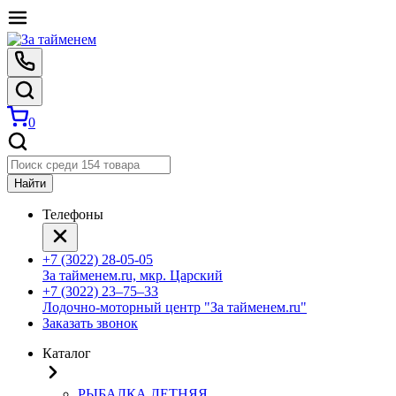
0
Найти
Телефоны
+7 (3022) 28-05-05
За тайменем.ru, мкр. Царский
+7 (3022) 23‒75‒33
Лодочно-моторный центр "За тайменем.ru"
Заказать звонок
Каталог
РЫБАЛКА ЛЕТНЯЯ