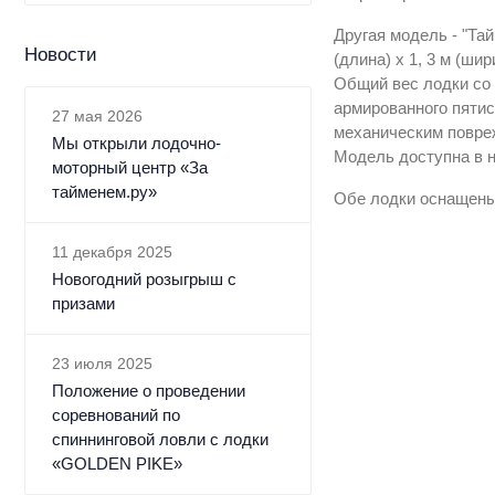
Другая модель - "Та
Новости
(длина) х 1, 3 м (ши
Общий вес лодки со 
армированного пятис
27 мая 2026
механическим повреж
Мы открыли лодочно-
Модель доступна в н
моторный центр «За
тайменем.ру»
Обе лодки оснащены 
11 декабря 2025
Новогодний розыгрыш с
призами
23 июля 2025
Положение о проведении
соревнований по
спиннинговой ловли с лодки
«GOLDEN PIKE»