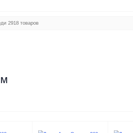
я программа
Безналичный расчет
Условия доставки
ТНЯЯ
РЫБАЛКА ЗИМНЯЯ
ТУРИЗМ
ом