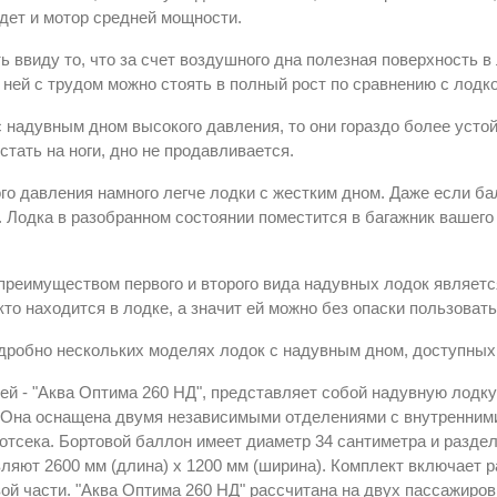
дет и мотор средней мощности.
ь ввиду то, что за счет воздушного дна полезная поверхность 
 ней с трудом можно стоять в полный рост по сравнению с лодк
с надувным дном высокого давления, то они гораздо более устой
стать на ноги, дно не продавливается.
го давления намного легче лодки с жестким дном. Даже если ба
. Лодка в разобранном состоянии поместится в багажник вашего
реимуществом первого и второго вида надувных лодок являетс
кто находится в лодке, а значит ей можно без опаски пользовать
робно нескольких моделях лодок с надувным дном, доступных 
ей - "Аква Оптима 260 НД", представляет собой надувную лодк
 Она оснащена двумя независимыми отделениями с внутренним
отсека. Бортовой баллон имеет диаметр 34 сантиметра и разделе
вляют 2600 мм (длина) х 1200 мм (ширина). Комплект включает
ой части. "Аква Оптима 260 НД" рассчитана на двух пассажиров,