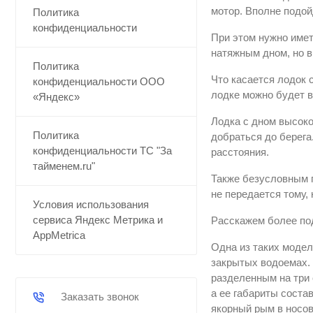
мотор. Вполне подой
Политика
конфиденциальности
При этом нужно имет
натяжным дном, но в
Политика
Что касается лодок 
конфиденциальности ООО
лодке можно будет в
«Яндекс»
Лодка с дном высоко
Политика
добраться до берега
конфиденциальности ТС "За
расстояния.
тайменем.ru"
Также безусловным п
не передается тому, 
Условия использования
сервиса Яндекс Метрика и
Расскажем более под
AppMetrica
Одна из таких модел
закрытых водоемах.
разделенным на три 
а ее габариты соста
Заказать звонок
якорный рым в носов