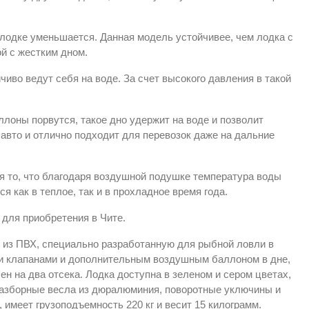
в лодке уменьшается. Данная модель устойчивее, чем лодка с
ой с жестким дном.
чиво ведут себя на воде. За счет высокого давления в такой
ллоны порвутся, такое дно удержит на воде и позволит
 авто и отлично подходит для перевозок даже на дальние
я то, что благодаря воздушной подушке температура воды
ся как в теплое, так и в прохладное время года.
для приобретения в Чите.
у из ПВХ, специально разработанную для рыбной ловли в
и клапанами и дополнительным воздушным баллоном в дне,
н на два отсека. Лодка доступна в зеленом и сером цветах,
 разборные весла из дюралюминия, поворотные уключины и
 имеет грузоподъемность 220 кг и весит 15 килограмм.