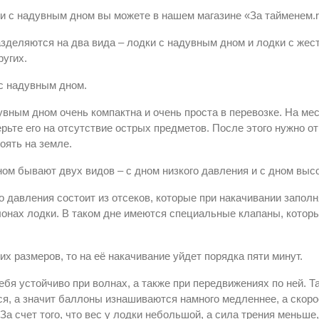
и с надувным дном вы можете в нашем магазине «За тайменем.r
зделяются на два вида – лодки с надувным дном и лодки с же
ругих.
с надувным дном.
увным дном очень компактна и очень проста в перевозке. На ме
верьте его на отсутствие острых предметов. После этого нужно 
оять на земле.
ом бывают двух видов – с дном низкого давления и с дном высо
о давления состоит из отсеков, которые при накачивании запол
лонах лодки. В таком дне имеются специальные клапаны, котор
х размеров, то на её накачивание уйдет порядка пяти минут.
бя устойчиво при волнах, а также при передвижениях по ней. Та
я, а значит баллоны изнашиваются намного медленнее, а скоро
 За счет того, что вес у лодки небольшой, а сила трения меньш