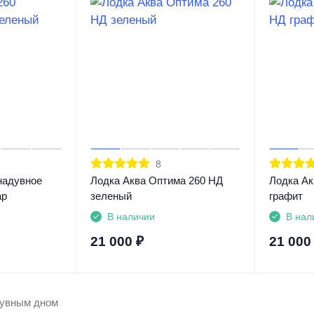
8
надувное
Лодка Аква Оптима 260 НД
Лодка Ак
ар
зеленый
графит
В наличии
В нал
21 000
₽
21 000
дувным дном