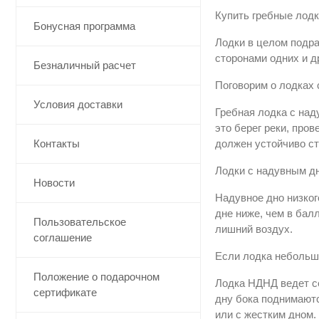
Купить гребные лодк
Бонусная программа
Лодки в целом подра
сторонами одних и д
Безналичный расчет
Поговорим о лодках 
Условия доставки
Гребная лодка с над
это берег реки, про
Контакты
должен устойчиво ст
Лодки с надувным дн
Новости
Надувное дно низког
дне ниже, чем в бал
Пользовательское
лишний воздух.
соглашение
Если лодка небольши
Положение о подарочном
Лодка НДНД ведет се
сертификате
дну бока поднимаютс
или с жестким дном.