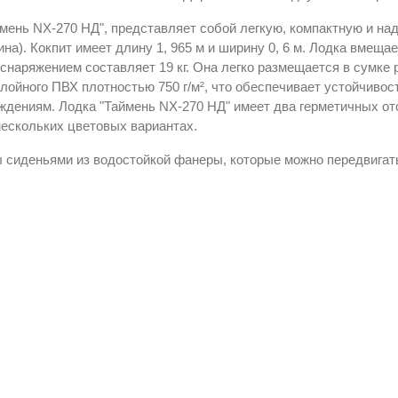
ймень NX-270 НД", представляет собой легкую, компактную и на
рина). Кокпит имеет длину 1, 965 м и ширину 0, 6 м. Лодка вмеща
снаряжением составляет 19 кг. Она легко размещается в сумке
лойного ПВХ плотностью 750 г/м², что обеспечивает устойчиво
дениям. Лодка "Таймень NX-270 НД" имеет два герметичных отсе
ескольких цветовых вариантах.
сиденьями из водостойкой фанеры, которые можно передвигать