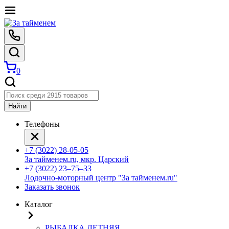
0
Найти
Телефоны
+7 (3022) 28-05-05
За тайменем.ru, мкр. Царский
+7 (3022) 23‒75‒33
Лодочно-моторный центр "За тайменем.ru"
Заказать звонок
Каталог
РЫБАЛКА ЛЕТНЯЯ