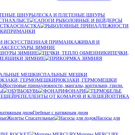
ЛЕСКА И ПЛЕТЕНЫЕ ШНУРЫ
НАХЛЫСТ
ОСНАСТКА
ПРИМАНКИ
ЖИВАЯ И
АКСЕССУАРЫ ЗИМНИЕ
 ШНУРЫ ЗИМНИЕ
ПЕЧКИ,
ЯЩИКИ ЗИМНИЕ
СПАЛЬНЫЕ МЕШКИ
РЮКЗАКИ, ГЕРМОМЕШКИ
СЫ
Костровые принадлежности, мангалы, коптильни, грили.
Ы
ОБУВЬ
ФОНАРИ
РЕПЕЛЛЕНТЫ ОТ КОМАРОВ И КЛЕЩЕЙ
ОПТИКА
Гребные с натяжным дном
Жилеты Спасательные
Насосы для
RINE ROCKET
Моторы MERCURY