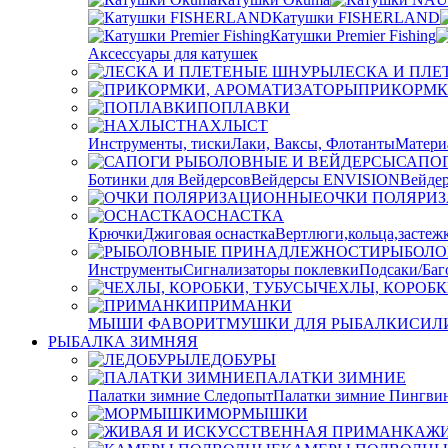
Катушки FISHERLAND
Катушки Premier Fishing
Аксессуары для катушек
ЛЕСКА И ПЛ
ПРИКОРМК
ПОПЛАВКИ
НАХЛЫСТ
Инструменты, тиски
Лаки, Ваксы, Флотанты
Матери
САПО
Ботинки для Вейдерсов
Вейдерсы ENVISION
Вейдер
ОЧКИ ПОЛЯРИ
ОСНАСТКА
Крючки
Джиговая оснастка
Вертлюги,кольца,застеж
РЫБОЛО
Инструменты
Сигнализаторы поклевки
Подсаки/Баг
ЧЕХЛЫ, КОРОБК
ПРИМАНКИ
МЫШИ ФАВОРИТ
МУШКИ ДЛЯ РЫБАЛКИ
СИЛ
РЫБАЛКА ЗИМНЯЯ
ЛЕДОБУРЫ
ПАЛАТКИ ЗИМНИЕ
Палатки зимние Следопыт
Палатки зимние Пингви
МОРМЫШКИ
ЖИ