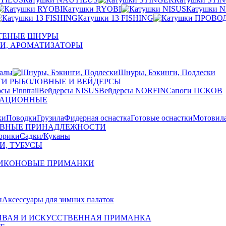
Катушки RYOBI
Катушки N
Катушки 13 FISHING
ЕТЕНЫЕ ШНУРЫ
И, АРОМАТИЗАТОРЫ
алы
Шнуры, Бэкинги, Подлески
ГИ РЫБОЛОВНЫЕ И ВЕЙДЕРСЫ
сы Finntrail
Вейдерсы NISUS
Вейдерсы NORFIN
Сапоги ПСКОВ
ЗАЦИОННЫЕ
ки
Поводки
Грузила
Фидерная оснастка
Готовые оснастки
Мотовил
ВНЫЕ ПРИНАДЛЕЖНОСТИ
орики
Садки/Куканы
И, ТУБУСЫ
ИКОНОВЫЕ ПРИМАНКИ
н
Аксессуары для зимних палаток
ВАЯ И ИСКУССТВЕННАЯ ПРИМАНКА