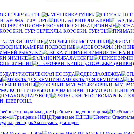
ВОБЛЕРЫ
КАТУШКИ
И, АРОМАТИЗАТОРЫ
ПОПЛАВКИ
ОЧКИ ПОЛЯРИЗАЦИОННЫЕ
ЧЕХЛЫ, КОРОБКИ, ТУБУСЫ
ПАЛАТКИ ЗИМНИЕ
МОРМЫШКИ
КАМЕРЫ ПОДВОДНЫЕ
ЗИМНЕЙ РЫБАЛКИ
ЛЕСКА И
КИ ЗИМНИЕ
БАЛАНСИРЫ
ЕСНЫ ЗИМНИЕ
СТОРОЖКИ (КИВКИ)
ТУРИСТИЧЕСКАЯ ПОСУДА
ОДЕЖДА
Ы
МЕБЕЛЬ ДЛЯ КЕМПИНГА
ЕЛКИ И ПЛИТЫ
КОВРИКИ, МАТРА
ХОЛОДИЛЬНИКИ, ТЕРМО КОНТЕЙНЕР
ПАРАКОРД
И, ШЕВРОНЫ.
Гребные с надувным дном
 дном
Транцевые НДНД
Аксессуары для лодок
Моторы HIDEA
Моторы MA