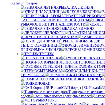
Каталог товаров
РЫБАЛКА ЛЕТНЯЯ
УДИЛИЩА
БЛЕСНЫ
ПРИКОРМК
САПОГИ РЫБОЛОВНЫЕ И ВЕЙДЕРСЫ
РЫБОЛОВНЫЕ ПРИНАДЛЕЖНОСТИ
РЫБАЛКА ЗИМНЯЯ
ЛЕДОБУРЫ
ИСКУССТВЕННАЯ ПРИМАНКА
ОБУВЬ ДЛЯ 
ТЕПЛО ОБМЕННИКИ
УДОЧ
ПРИКОРМКА ЗИМНЯЯ
БЛ
ТУРИЗМ
ПАЛАТКИ
НОЖИ/ТОПОРЫ/ПИЛ
ГАЗОВЫЕ ГОР
ТЕРМОСЫ
ТЕРМОБЕЛЬЕ
ТЕРМОНОСКИ
КОМПАСЫ
НАШИВКИ, НАКЛЕЙК
ЛОДКИ
САП борды | SUP board
Транцевые с жестким
лодок
Транцевые колеса
МОТОРЫ
Моторы MARLIN