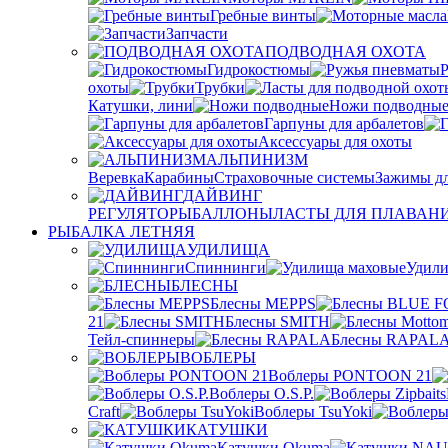
Гребные винты
Запчасти
ПОДВОДНАЯ ОХОТА
Гидрокостюмы
охоты
Трубки
Катушки, лини
Ножи подводны
Гарпуны для арбалетов
Аксессуары для охоты
АЛЬПИНИЗМ
Веревка
Карабины
Страховочные системы
Зажимы дл
ДАЙВИНГ
РЕГУЛЯТОРЫ
БАЛЛОНЫ
ЛАСТЫ ДЛЯ ПЛАВАН
РЫБАЛКА ЛЕТНЯЯ
УДИЛИЩА
Спиннинги
Удили
БЛЕСНЫ
Блесны MEPPS
21
Блесны SMITH
Тейл-спиннеры
Блесны RAPAL
ВОБЛЕРЫ
Воблеры PONTOON 21
Воблеры O.S.P.
Craft
Воблеры TsuYoki
КАТУШКИ
Катушки Okuma