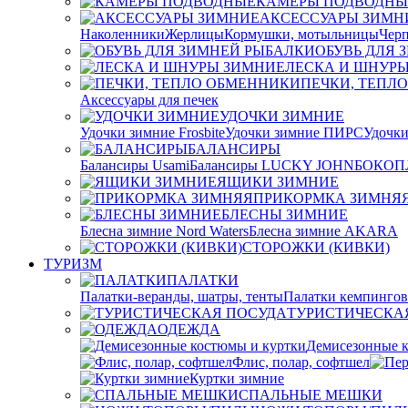
КАМЕРЫ ПОДВОДНЫ
АКСЕССУАРЫ ЗИМН
Наколенники
Жерлицы
Кормушки, мотыльницы
Черп
ОБУВЬ ДЛЯ 
ЛЕСКА И ШНУР
ПЕЧКИ, ТЕПЛ
Аксессуары для печек
УДОЧКИ ЗИМНИЕ
Удочки зимние Frosbite
Удочки зимние ПИРС
Удочк
БАЛАНСИРЫ
Балансиры Usami
Балансиры LUCKY JOHN
БОКОП
ЯЩИКИ ЗИМНИЕ
ПРИКОРМКА ЗИМНЯ
БЛЕСНЫ ЗИМНИЕ
Блесна зимние Nord Waters
Блесна зимние AKARA
СТОРОЖКИ (КИВКИ)
ТУРИЗМ
ПАЛАТКИ
Палатки-веранды, шатры, тенты
Палатки кемпинго
ТУРИСТИЧЕСКА
ОДЕЖДА
Демисезонные к
Флис, полар, софтшел
Куртки зимние
СПАЛЬНЫЕ МЕШКИ