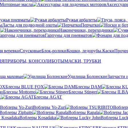
Моторные масла
Аксессуар
Ружья пневматы
Ружья арбалеты
Ласты для подводной охоты
Перчатки
е
Наконечники, переходники
Гарпуны для пневматов
я веревки
Спусковые
Блок-ролики
Кошки, ледорубы.
Каски
Прочее
ИЯ
ПРИБОРЫ, КОНСОЛИ
БОТЫ
МАСКИ, ТРУБКИ
ща маховые
Удилища Болонские
Запчасти 
Блесны BLUE FOX
Блесны DAM
Блесны Mottomo
Блесны Stinger
A
Блесны AGAT
Воблеры Yo-Zuri
Вобле
Воблеры Zipbaits
Воблеры Rapala
Воблеры Kosadaka
Воблеры Luck
Катушки NAUTILUS
Катушки STI