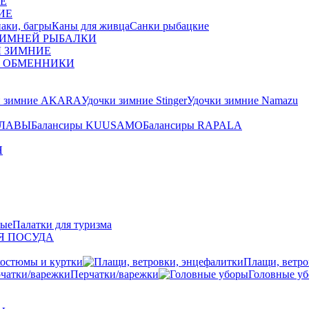
Е
ИЕ
аки, багры
Каны для живца
Санки рыбацкие
ЗИМНЕЙ РЫБАЛКИ
Ы ЗИМНИЕ
О ОБМЕННИКИ
и зимние AKARA
Удочки зимние Stinger
Удочки зимние Namazu
ЛАВЫ
Балансиры KUUSAMO
Балансиры RAPALA
Я
вые
Палатки для туризма
Я ПОСУДА
остюмы и куртки
Плащи, ветро
Перчатки/варежки
Головные у