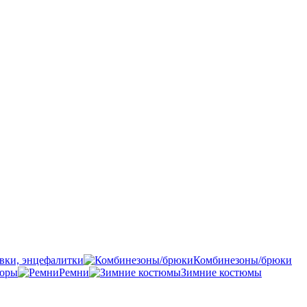
вки, энцефалитки
Комбинезоны/брюки
боры
Ремни
Зимние костюмы