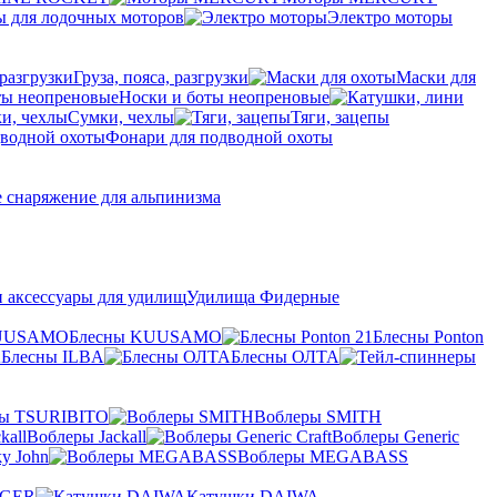
ы для лодочных моторов
Электро моторы
Груза, пояса, разгрузки
Маски для
Носки и боты неопреновые
Сумки, чехлы
Тяги, зацепы
Фонари для подводной охоты
 снаряжение для альпинизма
и аксессуары для удилищ
Удилища Фидерные
Блесны KUUSAMO
Блесны Ponton
Блесны ILBA
Блесны ОЛТА
ры TSURIBITO
Воблеры SMITH
Воблеры Jackall
Воблеры Generic
y John
Воблеры MEGABASS
NGER
Катушки DAIWA