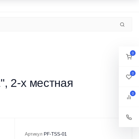
Контакты
Новости
Пользовательское соглашение
П
ЛОДКИ
МОТОРЫ
ПОДВОДНАЯ ОХОТА
0
0
, 2-х местная
0
Артикул
PF-TSS-01