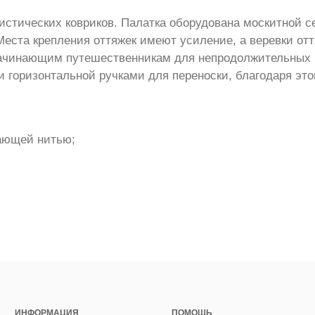
истических ковриков. Палатка оборудована москитной се
Места крепления оттяжек имеют усиление, а веревки от
ачинающим путешественникам для непродолжительных по
 и горизонтальной ручками для переноски, благодаря э
жающей нитью;
ИНФОРМАЦИЯ
ПОМОЩЬ