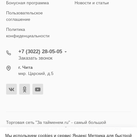
Бонусная программа
Новости и статьи
Пользовательское
соглашение
Политика
конфиденциальности
+7 (3022) 28-05-05
Заказать звонок
г. Чита
мкр. Царский, д.5
Торговая сеть "За тайменем.ru" - самый большой
ассортимент товаров для рыбалки, туризма, альпинизма,
подводной охоты и дайвинга в Чите и Забайкальском крае!
Мы используем cookies и сервис Яндекс Метрика для быстрой