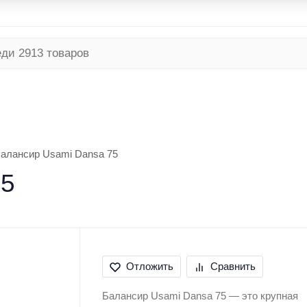
я программа
Безналичный расчет
Условия доставки
ТНЯЯ
РЫБАЛКА ЗИМНЯЯ
ТУРИЗМ
алансир Usami Dansa 75
75
Отложить
Сравнить
Балансир Usami Dansa 75 — это крупная