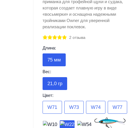
приманка для трофейной щуки и судака,
которая создает плавную игру в виде
«восьмерки» и оснащена надежными
тройниками Owner для уверенной
реализации поклевок.
2 отзыва
Длина:
75 мм
Вес:
21,0 гр
Цвет:
W71
W73
W74
W77