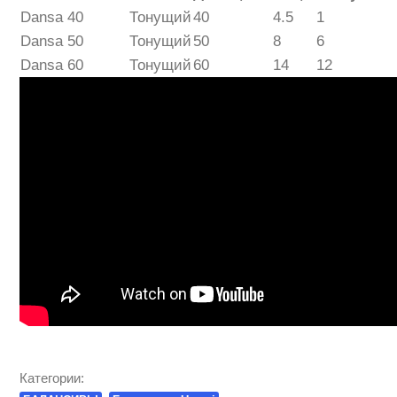
Dansa 40
Тонущий
40
4.5
1
Dansa 50
Тонущий
50
8
6
Dansa 60
Тонущий
60
14
12
Категории: