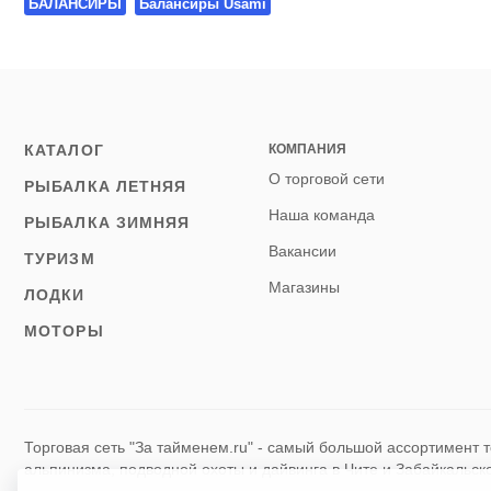
БАЛАНСИРЫ
Балансиры Usami
КАТАЛОГ
КОМПАНИЯ
О торговой сети
РЫБАЛКА ЛЕТНЯЯ
Наша команда
РЫБАЛКА ЗИМНЯЯ
Вакансии
ТУРИЗМ
Магазины
ЛОДКИ
МОТОРЫ
Торговая сеть "За тайменем.ru" - самый большой ассортимент т
альпинизма, подводной охоты и дайвинга в Чите и Забайкальск