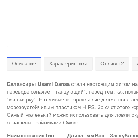
Описание
Характеристики
Отзывы 2
Балансиры Usami Dansa
стали настоящим хитом на 
переводе означает “танцующий”, перед тем, как появ
“восьмерку”. Его живые неторопливые движения с л
морозоустойчивым пластиком HIPS. За счет этого кор
Самый маленький можно использовать для ловли оку
оснащены тройниками Owner.
Наименование
Тип
Длина, мм
Вес, г
Заглублен