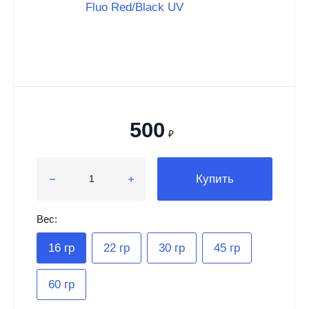
500
₽
Купить
Вес:
16 гр
22 гр
30 гр
45 гр
60 гр