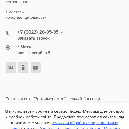
соглашение
Политика
конфиденциальности
+7 (3022) 28-05-05
Заказать звонок
г. Чита
мкр. Царский, д.5
Торговая сеть "За тайменем.ru" - самый большой
ассортимент товаров для рыбалки, туризма, альпинизма,
подводной охоты и дайвинга в Чите и Забайкальском крае!
Мы используем cookies и сервис Яндекс Метрика для быстрой
и удобной работы сайта. Продолжая пользоваться сайтом, вы
Реквизиты:
принимаете условия
политики обработки персональных
ИП Сохач Марина Владимировна ОРГН 313753619700010
данных
и
условий использования сервиса Яндекс Метрика
.