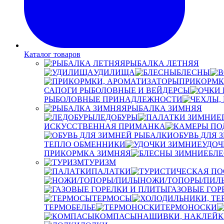
Каталог товаров
РЫБАЛКА ЛЕТНЯЯ
УДИЛИЩА
БЛЕСНЫ
ПРИКОРМК
САПОГИ РЫБОЛОВНЫЕ И ВЕЙДЕРСЫ
РЫБОЛОВНЫЕ ПРИНАДЛЕЖНОСТИ
РЫБАЛКА ЗИМНЯЯ
ЛЕДОБУРЫ
ИСКУССТВЕННАЯ ПРИМАНКА
ОБУВЬ ДЛЯ 
ТЕПЛО ОБМЕННИКИ
УДОЧ
ПРИКОРМКА ЗИМНЯЯ
БЛ
ТУРИЗМ
ПАЛАТКИ
НОЖИ/ТОПОРЫ/ПИЛ
ГАЗОВЫЕ ГОР
ТЕРМОСЫ
ТЕРМОБЕЛЬЕ
ТЕРМОНОСКИ
КОМПАСЫ
НАШИВКИ, НАКЛЕЙК