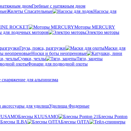
Гребные с натяжным дном
Жилеты Спасательные
Насосы для
RINE ROCKET
Моторы MERCURY
ы для лодочных моторов
Электро моторы
Груза, пояса, разгрузки
Маски для
Носки и боты неопреновые
Сумки, чехлы
Тяги, зацепы
Фонари для подводной охоты
 снаряжение для альпинизма
и аксессуары для удилищ
Удилища Фидерные
Блесны KUUSAMO
Блесны Ponton
Блесны ILBA
Блесны ОЛТА