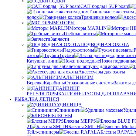
ЛОДКИ
САП борды | SUP board
Транцевые с жестким
лодок
Транцевые колеса
МОТОРЫ
Моторы MARLIN
Гребные винты
Запчасти
ПОДВОДНАЯ ОХОТА
Гидрокостюмы
охоты
Трубки
Катушки, лини
Ножи подводны
Гарпуны для арбалетов
Аксессуары для охоты
АЛЬПИНИЗМ
Веревка
Карабины
Страховочные системы
Зажимы дл
ДАЙВИНГ
РЕГУЛЯТОРЫ
БАЛЛОНЫ
ЛАСТЫ ДЛЯ ПЛАВАН
РЫБАЛКА ЛЕТНЯЯ
УДИЛИЩА
Спиннинги
Удили
БЛЕСНЫ
Блесны MEPPS
21
Блесны SMITH
Тейл-спиннеры
Блесны RAPAL