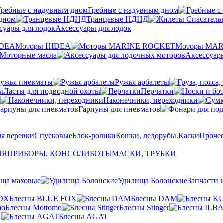
Гребные с надувным дном
 дном
Транцевые НДНД
Аксессуары для лодок
Моторы HIDEA
Моторы MA
Моторные масла
Аксессуар
Ружья пневматы
Ружья арбалеты
Ласты для подводной охоты
Перчатки
е
Наконечники, переходники
Гарпуны для пневматов
я веревки
Спусковые
Блок-ролики
Кошки, ледорубы.
Каски
Прочее
ИЯ
ПРИБОРЫ, КОНСОЛИ
БОТЫ
МАСКИ, ТРУБКИ
ща маховые
Удилища Болонские
Запчасти 
Блесны BLUE FOX
Блесны DAM
Блесны Mottomo
Блесны Stinger
A
Блесны AGAT