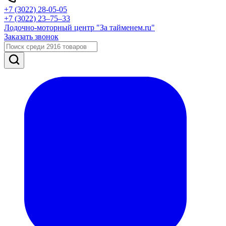
+7 (3022) 28-05-05
+7 (3022) 23‒75‒33
Лодочно-моторный центр "За тайменем.ru"
Заказать звонок