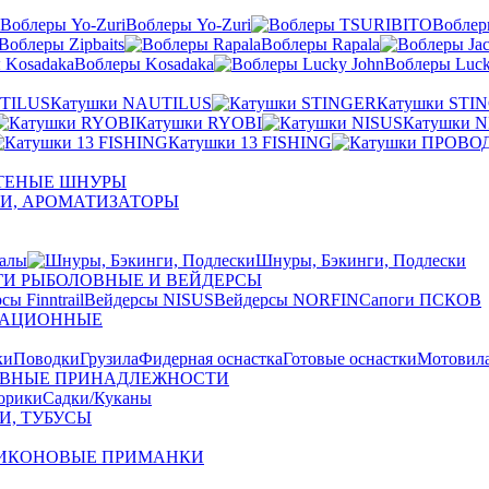
Воблеры Yo-Zuri
Вобле
Воблеры Zipbaits
Воблеры Rapala
Воблеры Kosadaka
Воблеры Luck
Катушки NAUTILUS
Катушки STI
Катушки RYOBI
Катушки N
Катушки 13 FISHING
ЕТЕНЫЕ ШНУРЫ
И, АРОМАТИЗАТОРЫ
алы
Шнуры, Бэкинги, Подлески
ГИ РЫБОЛОВНЫЕ И ВЕЙДЕРСЫ
сы Finntrail
Вейдерсы NISUS
Вейдерсы NORFIN
Сапоги ПСКОВ
ЗАЦИОННЫЕ
ки
Поводки
Грузила
Фидерная оснастка
Готовые оснастки
Мотовил
ВНЫЕ ПРИНАДЛЕЖНОСТИ
орики
Садки/Куканы
И, ТУБУСЫ
ИКОНОВЫЕ ПРИМАНКИ