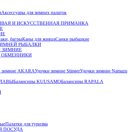
н
Аксессуары для зимних палаток
ВАЯ И ИСКУССТВЕННАЯ ПРИМАНКА
Е
ИЕ
аки, багры
Каны для живца
Санки рыбацкие
ЗИМНЕЙ РЫБАЛКИ
Ы ЗИМНИЕ
О ОБМЕННИКИ
и зимние AKARA
Удочки зимние Stinger
Удочки зимние Namazu
ЛАВЫ
Балансиры KUUSAMO
Балансиры RAPALA
Я
вые
Палатки для туризма
Я ПОСУДА