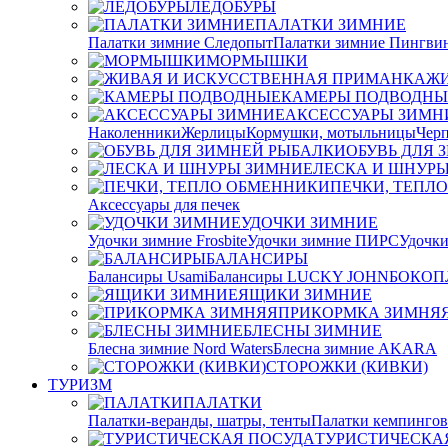
ЛЕДОБУРЫ
ПАЛАТКИ ЗИМНИЕ
Палатки зимние Следопыт
Палатки зимние Пингви
МОРМЫШКИ
ЖИ
КАМЕРЫ ПОДВОДНЫ
АКСЕССУАРЫ ЗИМН
Наколенники
Жерлицы
Кормушки, мотыльницы
Черп
ОБУВЬ ДЛЯ 
ЛЕСКА И ШНУР
ПЕЧКИ, ТЕПЛ
Аксессуары для печек
УДОЧКИ ЗИМНИЕ
Удочки зимние Frosbite
Удочки зимние ПИРС
Удочк
БАЛАНСИРЫ
Балансиры Usami
Балансиры LUCKY JOHN
БОКОП
ЯЩИКИ ЗИМНИЕ
ПРИКОРМКА ЗИМНЯ
БЛЕСНЫ ЗИМНИЕ
Блесна зимние Nord Waters
Блесна зимние AKARA
СТОРОЖКИ (КИВКИ)
ТУРИЗМ
ПАЛАТКИ
Палатки-веранды, шатры, тенты
Палатки кемпинго
ТУРИСТИЧЕСКА