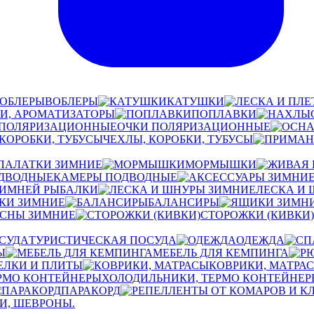
ВОБЛЕРЫ
КАТУШКИ
И, АРОМАТИЗАТОРЫ
ПОПЛАВКИ
ОЧКИ ПОЛЯРИЗАЦИОННЫЕ
ЧЕХЛЫ, КОРОБКИ, ТУБУСЫ
ПАЛАТКИ ЗИМНИЕ
МОРМЫШКИ
КАМЕРЫ ПОДВОДНЫЕ
ЗИМНЕЙ РЫБАЛКИ
ЛЕСКА И
КИ ЗИМНИЕ
БАЛАНСИРЫ
ЕСНЫ ЗИМНИЕ
СТОРОЖКИ (КИВКИ)
ТУРИСТИЧЕСКАЯ ПОСУДА
ОДЕЖДА
Ы
МЕБЕЛЬ ДЛЯ КЕМПИНГА
ЕЛКИ И ПЛИТЫ
КОВРИКИ, МАТРА
ХОЛОДИЛЬНИКИ, ТЕРМО КОНТЕЙНЕР
ПАРАКОРД
И, ШЕВРОНЫ.