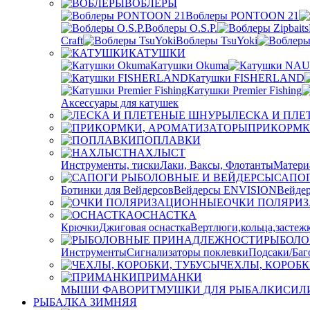
ВОБЛЕРЫ
Воблеры PONTOON 21
Воблеры O.S.P.
Craft
Воблеры TsuYoki
КАТУШКИ
Катушки Okuma
Катушки FISHERLAND
Катушки Premier Fishing
Аксессуары для катушек
ЛЕСКА И ПЛ
ПРИКОРМК
ПОПЛАВКИ
НАХЛЫСТ
Инструменты, тиски
Лаки, Ваксы, Флотанты
Матери
САПО
Ботинки для Вейдерсов
Вейдерсы ENVISION
Вейдер
ОЧКИ ПОЛЯРИ
ОСНАСТКА
Крючки
Джиговая оснастка
Вертлюги,кольца,застеж
РЫБОЛО
Инструменты
Сигнализаторы поклевки
Подсаки/Баг
ЧЕХЛЫ, КОРОБК
ПРИМАНКИ
МЫШИ ФАВОРИТ
МУШКИ ДЛЯ РЫБАЛКИ
СИЛ
РЫБАЛКА ЗИМНЯЯ