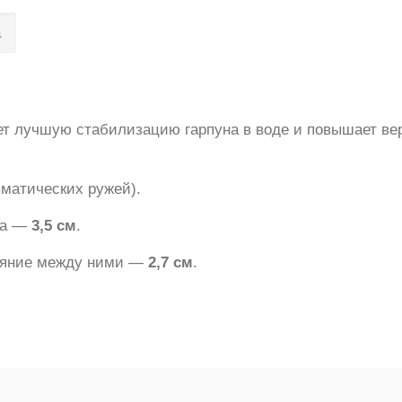
а
ет лучшую стабилизацию гарпуна в воде и повышает ве
вматических ружей).
на —
3,5 см
.
тояние между ними —
2,7 см
.