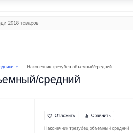
я программа
Безналичный расчет
Условия доставки
ТНЯЯ
РЫБАЛКА ЗИМНЯЯ
ТУРИЗМ
одники
Наконечник трезубец объемный/средний
ъемный/средний
Отложить
Сравнить
Наконечник трезубец объемный средний