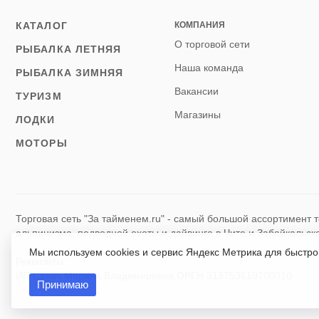
КАТАЛОГ
КОМПАНИЯ
О торговой сети
РЫБАЛКА ЛЕТНЯЯ
Наша команда
РЫБАЛКА ЗИМНЯЯ
Вакансии
ТУРИЗМ
Магазины
ЛОДКИ
МОТОРЫ
Торговая сеть "За тайменем.ru" - самый большой ассортимент т
альпинизма, подводной охоты и дайвинга в Чите и Забайкальск
Мы используем cookies и сервис Яндекс Метрика для быстр
Реквизиты:
ИП Сохач Марина Владимировна ОРГН 313753619700010
Принимаю