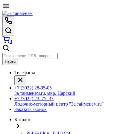
0
Найти
Телефоны
+7 (3022) 28-05-05
За тайменем.ru, мкр. Царский
+7 (3022) 23‒75‒33
Лодочно-моторный центр "За тайменем.ru"
Заказать звонок
Каталог
РЫБАЛКА ЛЕТНЯЯ