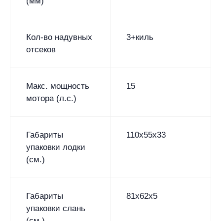
(мм)
Кол-во надувных
3+киль
отсеков
Макс. мощность
15
мотора (л.с.)
Габариты
110х55х33
упаковки лодки
(см.)
Габариты
81х62х5
упаковки слань
(см.)