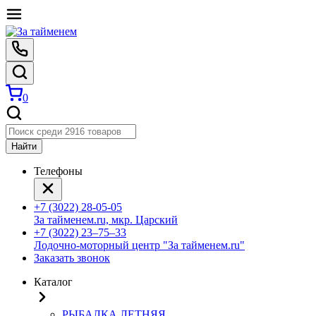
0
Найти
Телефоны
+7 (3022) 28-05-05
За тайменем.ru, мкр. Царский
+7 (3022) 23‒75‒33
Лодочно-моторный центр "За тайменем.ru"
Заказать звонок
Каталог
РЫБАЛКА ЛЕТНЯЯ