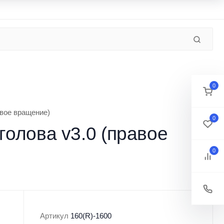
Контакты
Новости
Пользовательское соглашение
П
ЛОДКИ
МОТОРЫ
ПОДВОДНАЯ ОХОТА
0
авое вращение)
0
олова v3.0 (правое
0
Артикул
160(R)-1600