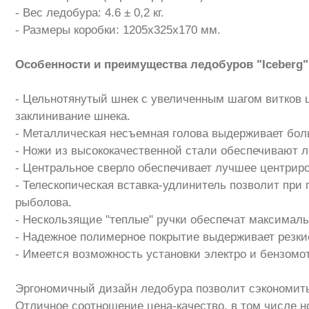
- Вес ледобура: 4.6 ± 0,2 кг.
- Размеры коробки: 1205x325x170 мм.
Особенности и преимущества ледобуров "Iceberg"
- Цельнотянутый шнек с увеличенным шагом витков 
заклинивание шнека.
- Металлическая несъемная голова выдерживает бол
- Ножи из высококачественной стали обеспечивают л
- Центральное сверло обеспечивает лучшее центрир
- Телескопическая вставка-удлинитель позволит пр
рыболова.
- Нескользящие "теплые" ручки обеспечат максимал
- Надежное полимерное покрытие выдерживает резки
- Имеется возможность установки электро и бензомо
Эргономичный дизайн ледобура позволит сэкономить
Отличное соотношение цена-качество, в том числе 