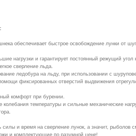
:
шнека обеспечивает быстрое освобождение лунки от шуг
ьшие нагрузки и гарантирует постоянный режущий угол 
егкое сверление льда.
ование ледобура на льду, при использовании с шурупов
и помощи фиксированных отверстий выдвижения отрегул
ьный комфорт при бурении.
е колебания температуры и сильные механические нагр
тора.
 силы и время на сверление лунок, а значит, рыболов 
ножи и комплектующие по разумной цене!