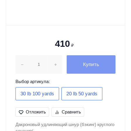
410
₽
Купить
Выбор артикула:
30 lb 100 yards
20 lb 50 yards
Отложить
Сравнить
Дакроновый удлиняющий шнур (бэкинг) круглого
сечения/